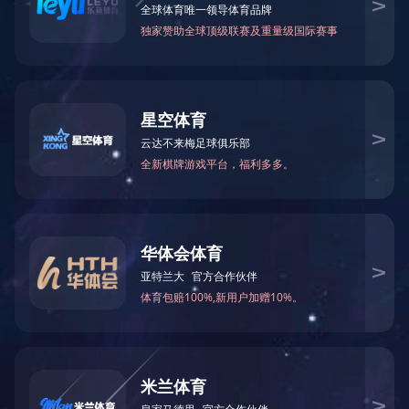
原木剥皮锯断生产线
单板旋切生产线
高速锯边砂光生产线
原木剥皮机
定心上木机
双卡,单卡,无卡旋切机
剪切、堆垛机
干燥、中板拼板机
涂胶、预压、热压