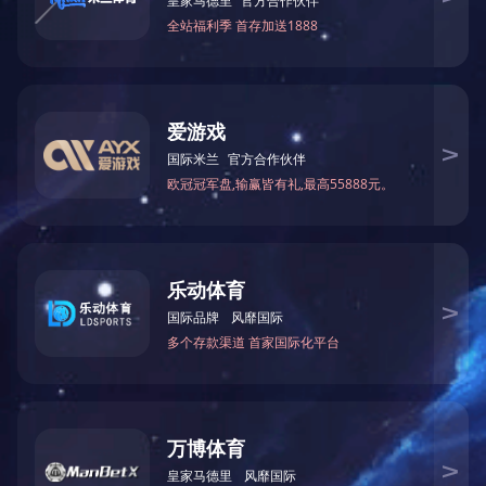
纵横锯边机,砂光
产品描述
单板刨切,磨刀
ZPSF3-3技术参数:
剪 切：4.5KW
联系我们
传 送：3KW
国内部
传 送：3KW
电话：0631-5921002
后 切 刀：3KW
传真：0631-5921431
提 升：3KW
邮箱：bsy#baishengyuan.cc(@替换#)
传 送：1.5KW
国外部
堆 垛：1.5KW
电话：0631-5921397
制冷装置：1.5匹
传真：0631-5925036
外形尺寸：3.8M*2.3M*
SKYPE：baishengyuan1956