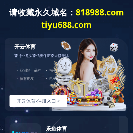
网站首页
leyu.乐鱼(集
最新动态
公司产品获批2025年度山东省首（台）套技术装备
胶合板设备
您当前位置：
首页
/
胶