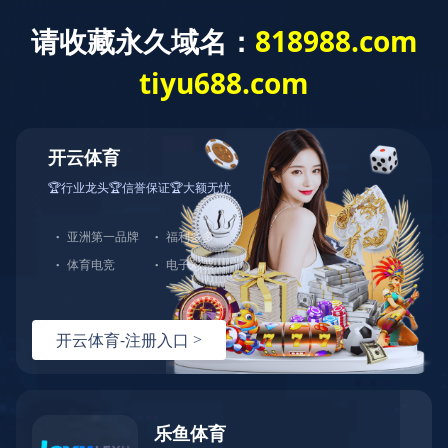
网站首页
leyu.乐鱼(集
最新动态
公司产品获批2025年度山东省首（台）套技术装备
新闻中心
您当前位置：
首页
/
新