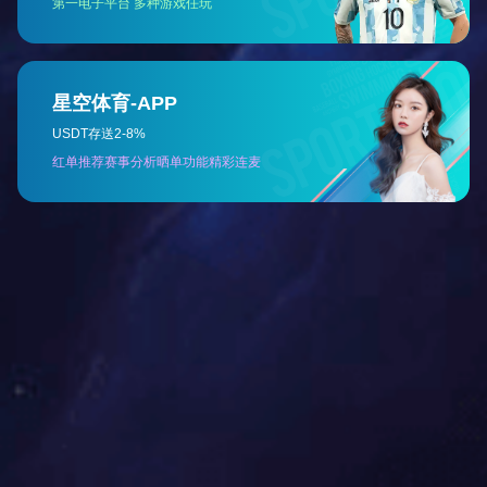
此次抽取了3位幸运儿