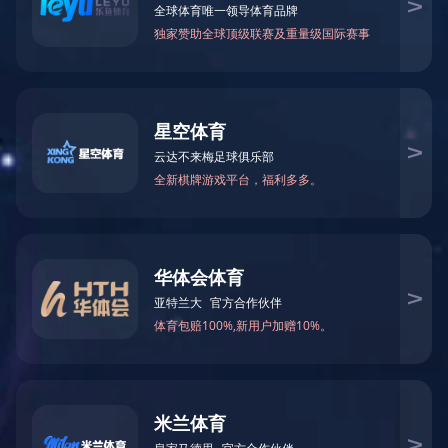
公司新闻
leyu.
行业新闻
国际贸易合作与摩擦
抽奖环节大家的眼神中
中奖者的名字被念出时，
新闻动态
联系我们
国内部
电话：0631-5921002
传真：0631-5921431
邮箱：bsy#baishengyuan.cc(@替换#)
国外部