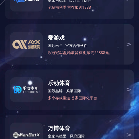
电话：0631-5921397
传真：0631-5925036
SKYPE：baishengyuan1956
QQ:1597589852
邮箱：bsy#baishengyuan.cc(@替换#)
相关连接：
阿里巴巴
中华机械网
中国木业网
中外木工机械网
网站首页
集团介绍
胶合板设备类
联系我们