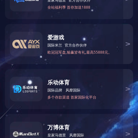
电话：0631-5921397
传真：0631-5925036
SKYPE：baishengyuan1956
QQ:1597589852
邮箱：bsy#baishengyuan.cc(@替换#)
本届展会参展企业近2
燥设备、涂装设备、人造板