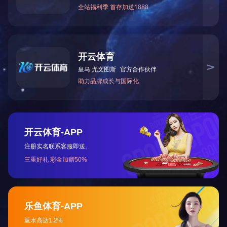
展会期间，公司参展的
的一致好评。参展展品被印
上一条:
公司当选为林业装
展创新联盟理事单位
相关连接：
阿里巴巴
中华机械网
中国木业网
中外木工机械网